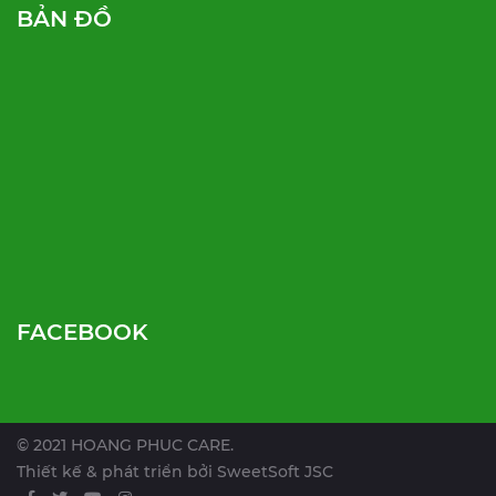
BẢN ĐỒ
FACEBOOK
© 2021 HOANG PHUC CARE.
Thiết kế & phát triển bởi
SweetSoft JSC