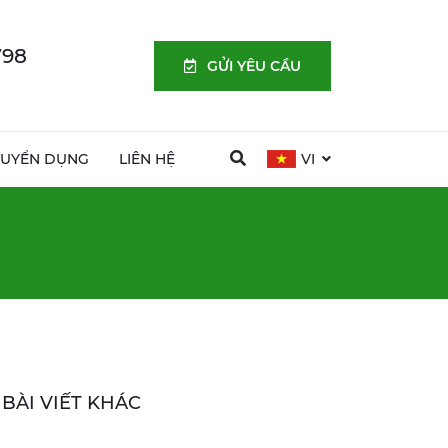
798
GỬI YÊU CẦU
TUYỂN DỤNG
LIÊN HỆ
VI
BÀI VIẾT KHÁC