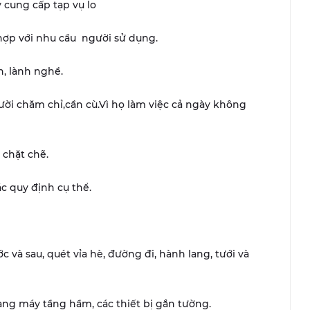
 cung cấp tạp vụ lo
 hợp với nhu cầu người sử dụng.
n, lành nghề.
̀i chăm chỉ,cần cù.Vì họ làm việc cả ngày không
 chặt chẽ.
c quy định cụ thể.
ớc và sau, quét vỉa hè, đường đi, hành lang, tưới và
ang máy tầng hầm, các thiết bị gắn tường.