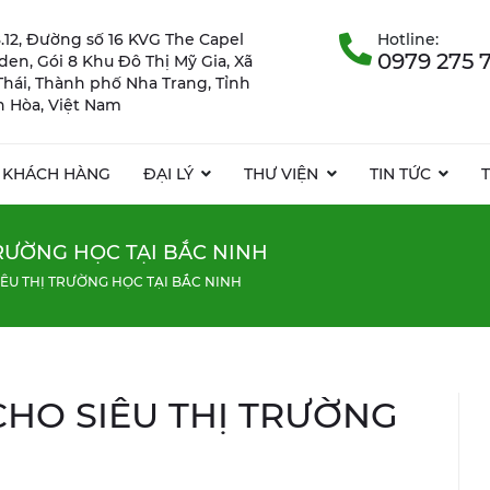
.12, Đường số 16 KVG The Capel
Hotline:
0979 275 
rden, Gói 8 Khu Đô Thị Mỹ Gia, Xã
Thái, Thành phố Nha Trang, Tỉnh
 Hòa, Việt Nam
KHÁCH HÀNG
ĐẠI LÝ
THƯ VIỆN
TIN TỨC
TRƯỜNG HỌC TẠI BẮC NINH
IÊU THỊ TRƯỜNG HỌC TẠI BẮC NINH
CHO SIÊU THỊ TRƯỜNG