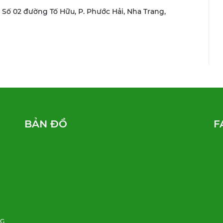
r, Số 02 đường Tố Hữu, P. Phước Hải, Nha Trang,
BẢN ĐỒ
F
NG