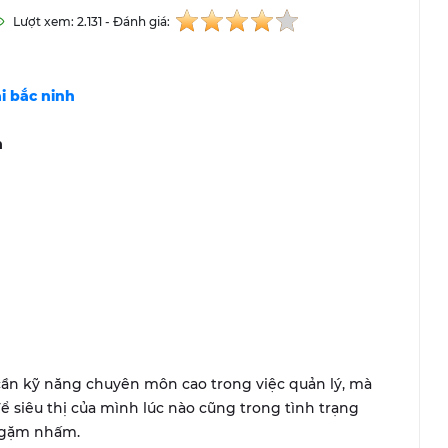
Lượt xem: 2.131 - Đánh giá:
ại
bắc ninh
h
cần kỹ năng chuyên môn cao trong việc quản lý, mà
ể siêu thị của mình lúc nào cũng trong tình trạng
i gặm nhấm.