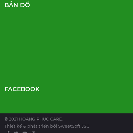
BẢN ĐỒ
FACEBOOK
© 2021 HOANG PHUC CARE.
Thiết kế & phát triển bởi
SweetSoft JSC