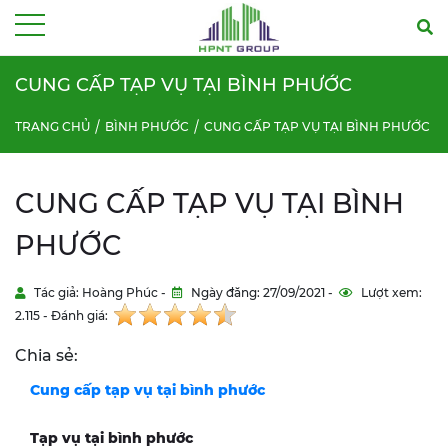
Menu
CUNG CẤP TẠP VỤ TẠI BÌNH PHƯỚC
TRANG CHỦ
BÌNH PHƯỚC
CUNG CẤP TẠP VỤ TẠI BÌNH PHƯỚC
CUNG CẤP TẠP VỤ TẠI BÌNH
PHƯỚC
Tác giả: Hoàng Phúc -
Ngày đăng: 27/09/2021 -
Lượt xem:
2.115 - Đánh giá:
Chia sẻ:
Cung cấp tạp vụ tại
bình phước
Tạp vụ tại
bình phước