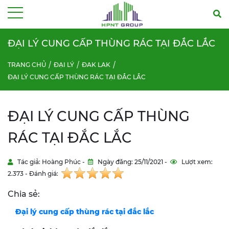
Menu
ĐẠI LÝ CUNG CẤP THÙNG RÁC TẠI ĐẮC LẮC
TRANG CHỦ
ĐẠI LÝ
ĐAK LAK
ĐẠI LÝ CUNG CẤP THÙNG RÁC TẠI ĐẮC LẮC
ĐẠI LÝ CUNG CẤP THÙNG
RÁC TẠI ĐẮC LẮC
Tác giả: Hoàng Phúc -
Ngày đăng: 25/11/2021 -
Lượt xem:
2.373 - Đánh giá:
Chia sẻ:
Đại lý cung cấp thùng rác tại đắc lắc