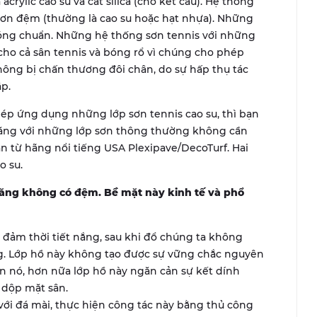
crylic cao su và cát silica (cho kết cấu). Hệ thống
ơn đệm (thường là cao su hoặc hạt nhựa). Những
bóng chuẩn. Những hệ thống sơn tennis với những
cho cả sân tennis và bóng rổ vì chúng cho phép
hông bị chấn thương đôi chân, do sự hấp thụ tác
p.
ép ứng dụng những lớp sơn tennis cao su, thì bạn
măng với những lớp sơn thông thường không cần
 từ hãng nổi tiếng USA Plexipave/DecoTurf. Hai
o su.
 măng không có đệm. Bề mặt này kinh tế và phổ
 đảm thời tiết nắng, sau khi đổ chúng ta không
ng. Lớp hồ này không tạo được sự vững chắc nguyên
ên nó, hơn nữa lớp hồ này ngăn cản sự kết dính
 dộp mặt sân.
với đá mài, thực hiện công tác này bằng thủ công