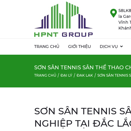
58LK8
la Ga
Vĩnh 
Khánh
TRANG CHỦ
GIỚI THIỆU
DỊCH VỤ
SƠN SÂN TENNIS SÂN THỂ THAO C
TRANG CHỦ
ĐẠI LÝ
ĐAK LAK
SƠN SÂN TENNIS 
SƠN SÂN TENNIS S
NGHIỆP TẠI ĐẮC LẮ