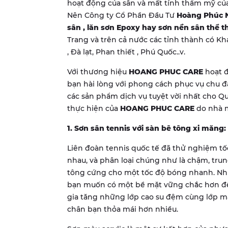
hoạt động của sân và mất tính thẩm mỹ c
Nên Công ty Cổ Phần Đầu Tư
Hoàng Phúc 
sân , lăn sơn Epoxy hay sơn nền sân thể t
Trang và trên cả nước các tỉnh thành có Kh
, Đà lạt, Phan thiết , Phú Quốc..v.
Với thương hiệu
HOANG PHUC CARE
hoạt đ
bạn hài lòng với phong cách phục vụ chu 
các sản phẩm dịch vụ tuyệt vời nhất cho Q
thực hiện của
HOANG PHUC CARE
do nhà m
1. Sơn sân tennis với sàn bê tông xi măng:
Liên đoàn tennis quốc tế đã thử nghiệm tố
nhau, và phân loại chúng như là chậm, tru
tông cứng cho một tốc độ bóng nhanh. Như
bạn muốn có một bề mặt vững chắc hơn để
gia tăng những lớp cao su đệm cùng lớp mà
chân bạn thỏa mái hơn nhiều.