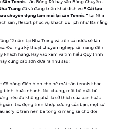
ủa
Sân Tennis
, sân Bóng Rổ hay sân Bóng Chuyền .
Nha Trang
đã và đang triển khai dịch vụ
“ Cải tạo
hao chuyên dụng làm mới lại sân Tennis ”
tại Nha
ách sạn , Resort phục vụ khách du lịch như Đà nẵng
ộng 12 năm tại Nha Trang và trên cả nước sẽ làm
đáo. Đội ngũ kỷ thuật chuyên nghiệp sẽ mang đến
uý khách hàng. Hãy vào xem và tìm hiểu Quy trình
áy cung cấp sơn đưa ra như sau :
c độ bóng điển hình cho bề mặt sân tennis khác
ng bình, hoặc nhanh. Nói chung, một bề mặt bê
ng nếu đó không phải là sở thích của bạn hoặc
 giảm tác động trên khớp xương của bạn, một sự
u acrylic trên nền bê tông xi măng sẽ cho đôi