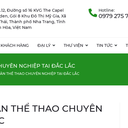
.12, Đường số 16 KVG The Capel
Hotline:
0979 275 
rden, Gói 8 Khu Đô Thị Mỹ Gia, Xã
Thái, Thành phố Nha Trang, Tỉnh
 Hòa, Việt Nam
KHÁCH HÀNG
ĐẠI LÝ
THƯ VIỆN
TIN TỨC
HUYÊN NGHIỆP TẠI ĐẮC LẮC
SÂN THỂ THAO CHUYÊN NGHIỆP TẠI ĐẮC LẮC
ÂN THỂ THAO CHUYÊN
C