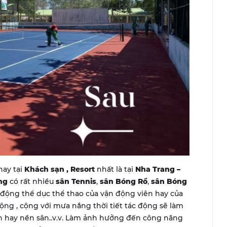
hay tại
Khách sạn , Resort
nhất là tại
Nha Trang –
ng
có rất nhiều
sân Tennis
,
sân Bóng Rổ
,
sân Bóng
động thể dục thể thao của vận động viên hay của
ộng , cộng với mưa nắng thời tiết tác động sẽ làm
n hay nền sân..v.v. Làm ảnh hưởng đến công năng