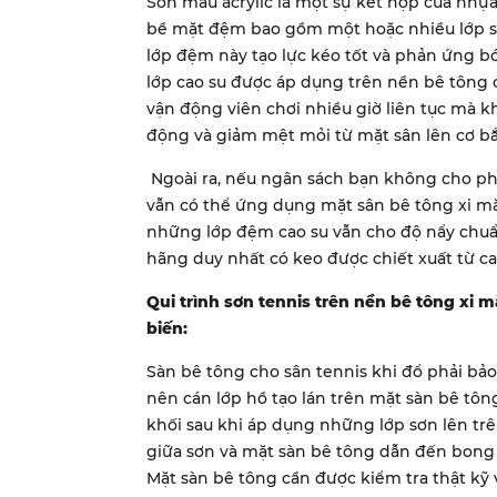
Sơn màu acrylic là một sự kết hợp của nhựa a
bề mặt đệm bao gồm một hoặc nhiều lớp s
lớp đệm này tạo lực kéo tốt và phản ứng 
lớp cao su được áp dụng trên nền bê tông 
vận động viên chơi nhiều giờ liên tục mà k
động và giảm mệt mỏi từ mặt sân lên cơ bắ
Ngoài ra, nếu ngân sách bạn không cho ph
vẫn có thể ứng dụng mặt sân bê tông xi 
những lớp đệm cao su vẫn cho độ nẩy chuẩn
hãng duy nhất có keo được chiết xuất từ ca
Qui trình sơn tennis trên nền bê tông xi
biến:
Sàn bê tông cho sân tennis khi đổ phải bảo
nên cán lớp hồ tạo lán trên mặt sàn bê tô
khối sau khi áp dụng những lớp sơn lên tr
giữa sơn và mặt sàn bê tông dẫn đến bong
Mặt sàn bê tông cần được kiểm tra thật kỹ 