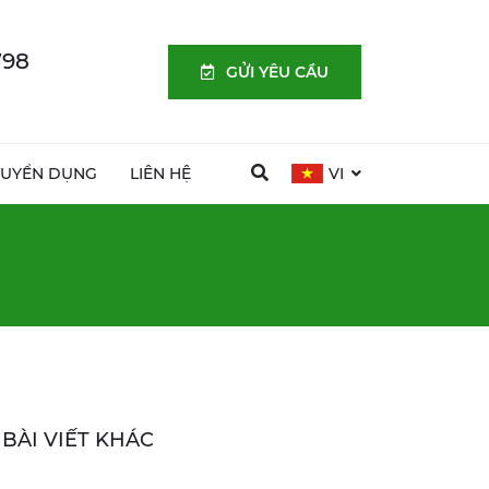
798
GỬI YÊU CẦU
TUYỂN DỤNG
LIÊN HỆ
VI
BÀI VIẾT KHÁC