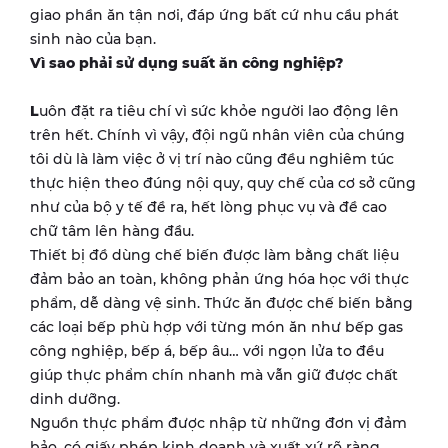
giao phần ăn tận nơi, đáp ứng bất cứ nhu cầu phát
sinh nào của bạn.
Vì sao phải sử dụng suất ăn công nghiệp?
L
uôn đặt ra tiêu chí vì sức khỏe người lao động lên
trên hết. Chính vì vậy, đội ngũ nhân viên của chúng
tôi dù là làm việc ở vị trí nào cũng đều nghiêm túc
thực hiện theo đúng nội quy, quy chế của cơ sở cũng
như của bộ y tế đề ra, hết lòng phục vụ và đề cao
chữ tâm lên hàng đầu.
Thiết bị đồ dùng chế biến được làm bằng chất liệu
đảm bảo an toàn, không phản ứng hóa học với thực
phẩm, dễ dàng vệ sinh. Thức ăn được chế biến bằng
các loại bếp phù hợp với từng món ăn như bếp gas
công nghiệp, bếp á, bếp âu… với ngọn lửa to đều
giúp thực phẩm chín nhanh mà vẫn giữ được chất
dinh dưỡng.
Nguồn thực phẩm được nhập từ những đơn vị đảm
bảo, có giấy phép kinh doanh và xuất xứ rõ ràng,