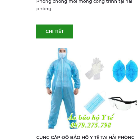
Phòng chống mối móng công trình tại hải
phòng
CHI TIẾT
CUNG CẤP ĐỒ BẢO HỘ Y TẾ TẠI HẢI PHÒNG