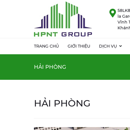
58LK8
la Ga
Vĩnh 
Khánh
TRANG CHỦ
GIỚI THIỆU
DỊCH VỤ
HẢI PHÒNG
HẢI PHÒNG