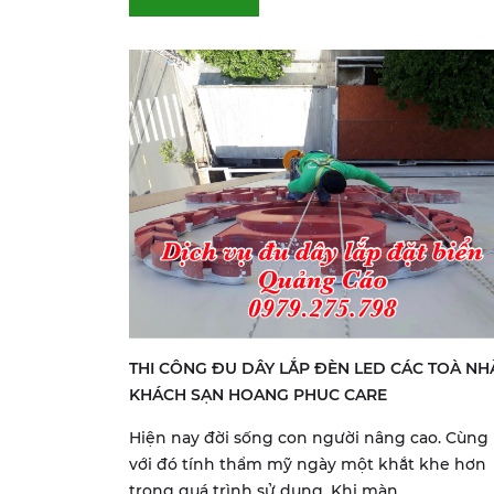
THI CÔNG ĐU DÂY LẮP ĐÈN LED CÁC TOÀ NH
KHÁCH SẠN HOANG PHUC CARE
Hiện nay đời sống con người nâng cao. Cùng
với đó tính thẩm mỹ ngày một khắt khe hơn
trong quá trình sử dụng. Khi màn...