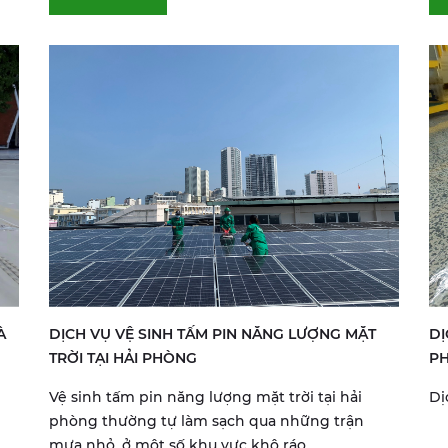
À
DỊCH VỤ VỆ SINH TẤM PIN NĂNG LƯỢNG MẶT
DỊ
TRỜI TẠI HẢI PHÒNG
P
Vệ sinh tấm pin năng lượng mặt trời tại hải
Dị
phòng thường tự làm sạch qua những trận
mưa nhỏ, ở một số khu vực khô ráo...