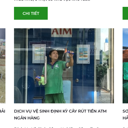
CHI TIẾT
HẢI
DỊCH VỤ VỆ SINH ĐỊNH KỲ CÂY RÚT TIỀN ATM
SƠ
NGÂN HÀNG
HẢ