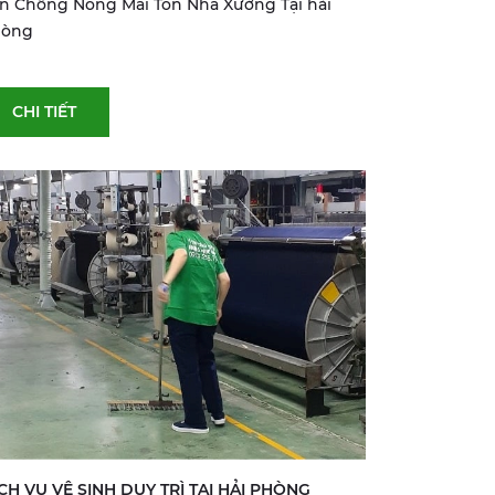
n Chống Nóng Mái Tôn Nhà Xưởng Tại hải
hòng
CHI TIẾT
CH VỤ VỆ SINH DUY TRÌ TẠI HẢI PHÒNG