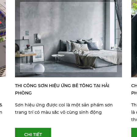
THI CÔNG SƠN HIỆU ỨNG BÊ TÔNG TẠI HẢI
CH
PHÒNG
P
 &
Sơn hiệu ứng được coi là một sản phẩm sơn
Th
n
trang trí có màu sắc vô cùng sinh động
là
th
CHI TIẾT