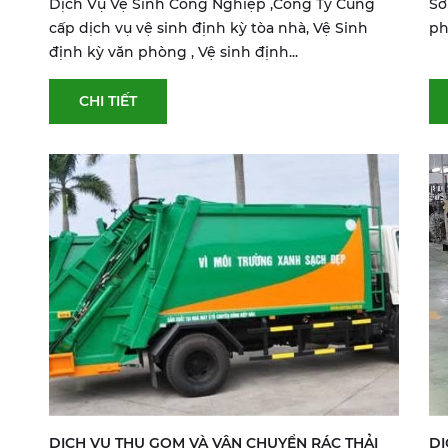
Dịch Vụ Vệ Sinh Công Nghiệp ,Công Ty Cung
Sơ
cấp dịch vụ vệ sinh định kỳ tòa nhà, Vệ Sinh
p
định kỳ văn phòng , Vệ sinh định...
CHI TIẾT
DỊCH VỤ THU GOM VÀ VẬN CHUYỂN RÁC THẢI
DỊ