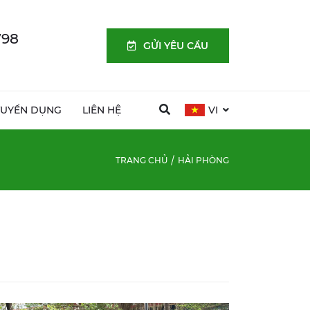
798
GỬI YÊU CẦU
TUYỂN DỤNG
LIÊN HỆ
VI
TRANG CHỦ
HẢI PHÒNG