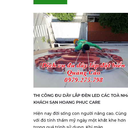
THI CÔNG ĐU DÂY LẮP ĐÈN LED CÁC TOÀ NH
KHÁCH SẠN HOANG PHUC CARE
Hiện nay đời sống con người nâng cao. Cùng
với đó tính thẩm mỹ ngày một khắt khe hơn
trong quá trình sử dụng. Khi màn...