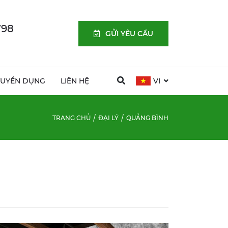
798
GỬI YÊU CẦU
TUYỂN DỤNG
LIÊN HỆ
VI
TRANG CHỦ
ĐẠI LÝ
QUẢNG BÌNH