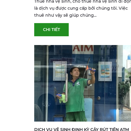
Thuê nhà vệ sinh, cho thuê nhà vệ sinh di độ
là dịch vụ được cung cấp bởi chúng tôi. Việc
thuê như vậy sẽ giúp chúng...
CHI TIẾT
DỊCH VỤ VỆ SINH ĐỊNH KỲ CÂY RÚT TIỀN ATM