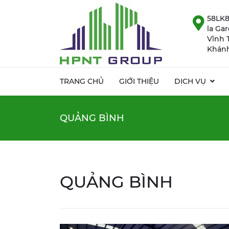
58LK8
la Ga
Vĩnh 
Khánh
TRANG CHỦ
GIỚI THIỆU
DỊCH VỤ
QUẢNG BÌNH
QUẢNG BÌNH