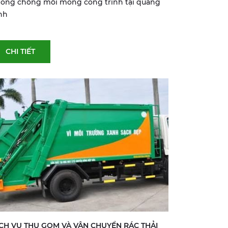
òng chống mối móng công trình tại quảng
nh
CHI TIẾT
CH VỤ THU GOM VÀ VẬN CHUYỂN RÁC THẢI