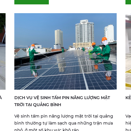
À
DỊCH VỤ VỆ SINH TẤM PIN NĂNG LƯỢNG MẶT
KẺ
TRỜI TẠI QUẢNG BÌNH
Vệ sinh tấm pin năng lượng mặt trời tại quảng
Vạ
bình thường tự làm sạch qua những trận mưa
hi
nhỏ, ở một số khu vực khô ráo...
hư