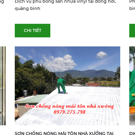
ng
Dịch vụ phủ bóng sàn nhựa vinyl tại đồng hới,
Ph
quảng bình
bì
CHI TIẾT
SƠN CHỐNG NÓNG MÁI TÔN NHÀ XƯỞNG TẠI
DỊ