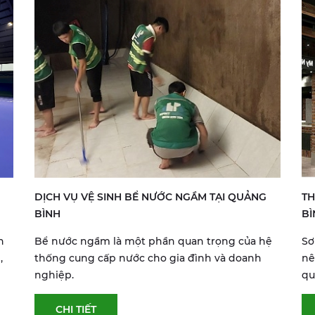
DỊCH VỤ VỆ SINH BỂ NƯỚC NGẦM TẠI QUẢNG
TH
BÌNH
BÌ
h
Bể nước ngầm là một phần quan trọng của hệ
Sơ
,
thống cung cấp nước cho gia đình và doanh
nê
nghiệp.
qu
CHI TIẾT