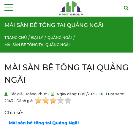
Menu
MÀI SÀN BÊ TÔNG TẠI QUẢNG NGÃI
TRANG CHỦ
ĐẠI LÝ
QUẢNG NGÃI
MÀI SÀN BÊ TÔNG TẠI QUẢNG NGÃI
MÀI SÀN BÊ TÔNG TẠI QUẢNG
NGÃI
Tác giả: Hoàng Phúc -
Ngày đăng: 08/11/2021 -
Lượt xem:
2.143 - Đánh giá:
Chia sẻ:
Mài sàn bê tông tại
Quảng Ngãi