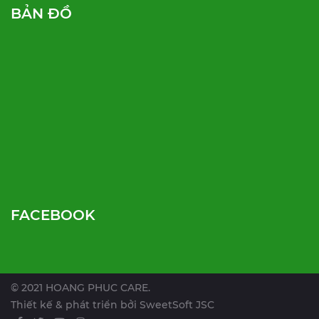
BẢN ĐỒ
FACEBOOK
© 2021 HOANG PHUC CARE.
Thiết kế & phát triển bởi
SweetSoft JSC