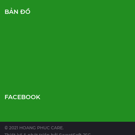
BẢN ĐỒ
FACEBOOK
© 2021 HOANG PHUC CARE.
Thiết kế & phát triển bởi
SweetSoft JSC