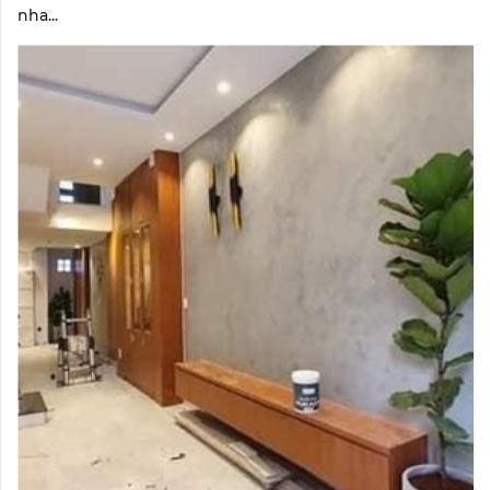
nha...