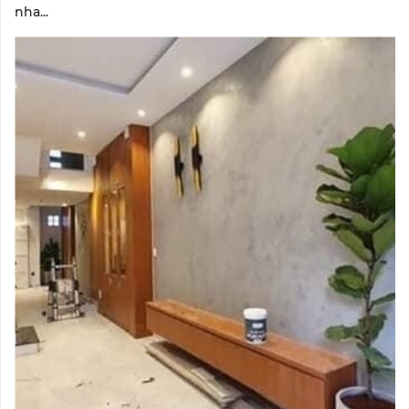
nha...