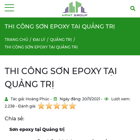
Menu
THI CÔNG SƠN EPOXY TẠI QUẢNG TRỊ
TRANG CHỦ
ĐẠI LÝ
QUẢNG TRỊ
THI CÔNG SƠN EPOXY TẠI QUẢNG TRỊ
THI CÔNG SƠN EPOXY TẠI
QUẢNG TRỊ
Tác giả: Hoàng Phúc -
Ngày đăng: 20/11/2021 -
Lượt xem:
2.238 - Đánh giá:
Chia sẻ:
Sơn epoxy tại Quảng trị