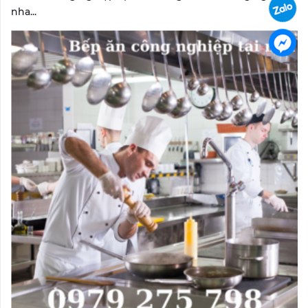
nha...