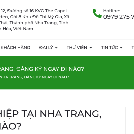
.12, Đường số 16 KVG The Capel
Hotline:
0979 275 
rden, Gói 8 Khu Đô Thị Mỹ Gia, Xã
Thái, Thành phố Nha Trang, Tỉnh
 Hòa, Việt Nam
KHÁCH HÀNG
ĐẠI LÝ
THƯ VIỆN
TIN TỨC
RANG, ĐĂNG KÝ NGAY ĐI NÀO?
 NHA TRANG, ĐĂNG KÝ NGAY ĐI NÀO?
IỆP TẠI NHA TRANG,
NÀO?