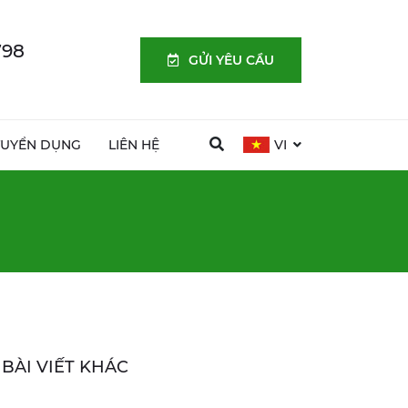
798
GỬI YÊU CẦU
TUYỂN DỤNG
LIÊN HỆ
VI
BÀI VIẾT KHÁC