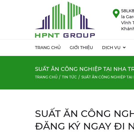
58LK8
la Ga
Vĩnh 
Khánh
TRANG CHỦ
GIỚI THIỆU
DỊCH VỤ
SUẤT ĂN CÔNG NGHIỆP TẠI NHA T
TRANG CHỦ
TIN TỨC
SUẤT ĂN CÔNG NGHIỆP TẠI
SUẤT ĂN CÔNG NGH
ĐĂNG KÝ NGAY ĐI 