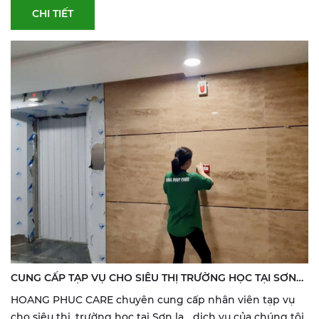
CHI TIẾT
CUNG CẤP TẠP VỤ CHO SIÊU THỊ TRƯỜNG HỌC TẠI SƠN
LA
HOANG PHUC CARE chuyên cung cấp nhân viên tạp vụ
cho siêu thị, trường học tại Sơn la... dịch vụ của chúng tôi