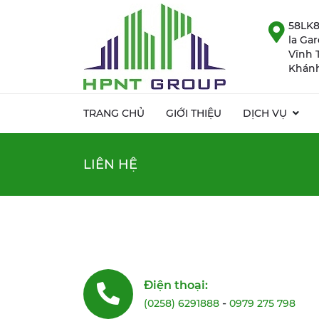
58LK8
la Ga
Vĩnh 
Khánh
TRANG CHỦ
GIỚI THIỆU
DỊCH VỤ
LIÊN HỆ
Điện thoại:
-
(0258) 6291888
0979 275 798