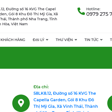
.12, Đường số 16 KVG The Capel
Hotline:
0979 275 
rden, Gói 8 Khu Đô Thị Mỹ Gia, Xã
Thái, Thành phố Nha Trang, Tỉnh
 Hòa, Việt Nam
KHÁCH HÀNG
ĐẠI LÝ
THƯ VIỆN
TIN TỨC
Địa chỉ:
58LK8.12, Đường số 16 KVG The
Capella Garden, Gói 8 Khu Đô
Thị Mỹ Gia, Xã Vĩnh Thái, Thành