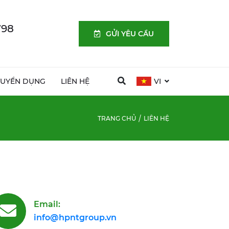
798
GỬI YÊU CẦU
TUYỂN DỤNG
LIÊN HỆ
VI
TRANG CHỦ
LIÊN HỆ
Email:
info@hpntgroup.vn