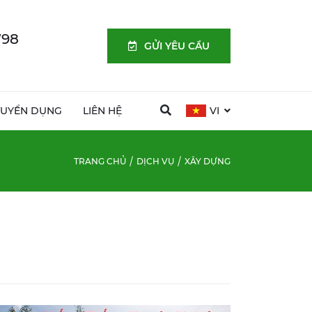
798
GỬI YÊU CẦU
TUYỂN DỤNG
LIÊN HỆ
VI
TRANG CHỦ
DỊCH VỤ
XÂY DỰNG