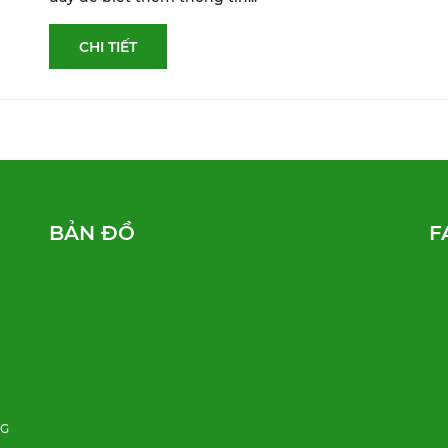
CHI TIẾT
BẢN ĐỒ
F
NG