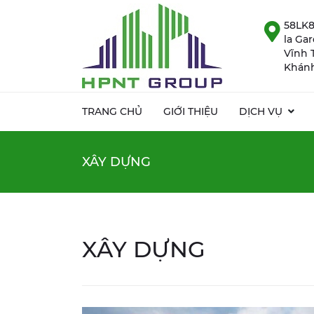
58LK8
la Ga
Vĩnh 
Khánh
TRANG CHỦ
GIỚI THIỆU
DỊCH VỤ
XÂY DỰNG
XÂY DỰNG