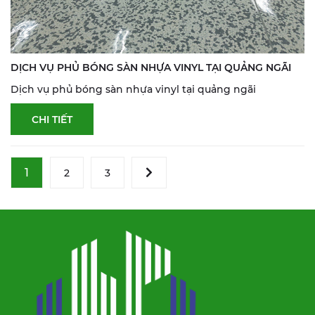
DỊCH VỤ PHỦ BÓNG SÀN NHỰA VINYL TẠI QUẢNG NGÃI
Dịch vụ phủ bóng sàn nhựa vinyl tại quảng ngãi
CHI TIẾT
1
2
3