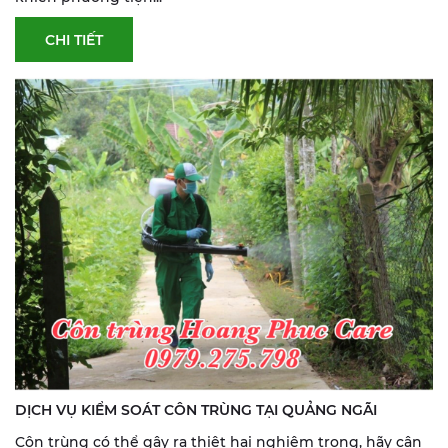
CHI TIẾT
DỊCH VỤ KIỂM SOÁT CÔN TRÙNG TẠI QUẢNG NGÃI
Côn trùng có thể gây ra thiệt hại nghiêm trọng, hãy cân