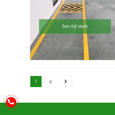
Sơn Kẻ Vạch
1
2