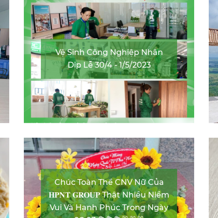
Vệ Sinh Công Nghiệp Nhân
Dịp Lễ 30/4 - 1/5/2023
Chúc Toàn Thể CNV Nữ Của
𝐇𝐏𝐍𝐓 𝐆𝐑𝐎𝐔𝐏 Thật Nhiều Niềm
Vui Và Hạnh Phúc Trong Ngày