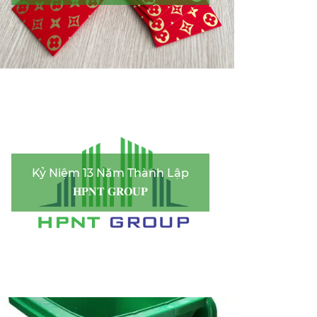
Kỷ Niệm 13 Năm Thành Lập
𝐇𝐏𝐍𝐓 𝐆𝐑𝐎𝐔𝐏