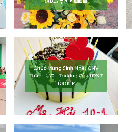
08.03 💐💐💐🛍️🛍️🛍️
Chúc Mừng Sinh Nhật CNV
Tháng 1 Yêu Thương Của 𝐇𝐏𝐍𝐓
𝐆𝐑𝐎𝐔𝐏