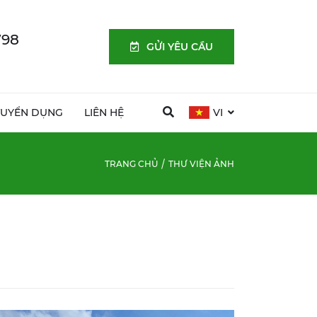
798
GỬI YÊU CẦU
TUYỂN DỤNG
LIÊN HỆ
VI
TRANG CHỦ
THƯ VIỆN ẢNH