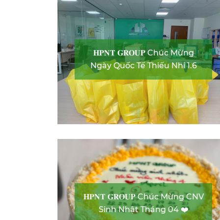
𝐇𝐏𝐍𝐓 𝐆𝐑𝐎𝐔𝐏 Chúc Mừng
Ngày Quốc Tế Thiếu Nhi 1.6
𝐇𝐏𝐍𝐓 𝐆𝐑𝐎𝐔𝐏 Chúc Mừng CNV
Sinh Nhật Tháng 04 ❤️