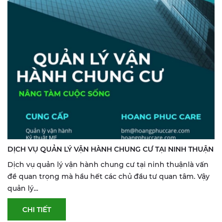
DỊCH VỤ QUẢN LÝ VẬN HÀNH CHUNG CƯ TẠI NINH THUẬN
Dịch vụ quản lý vận hành chung cư tại ninh thuậnlà vấn
đề quan trọng mà hầu hết các chủ đầu tư quan tâm. Vậy
quản lý...
CHI TIẾT