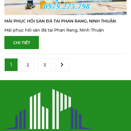
MÀI PHỤC HỒI SÀN ĐÁ TẠI PHAN RANG, NINH THUẬN
Mài phục hồi sàn đá tại Phan Rang, Ninh Thuận
CHI TIẾT
1
2
3