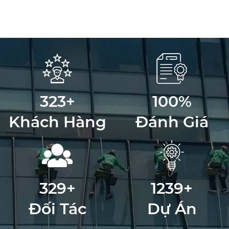
323
+
100
%
Khách Hàng
Đánh Giá
329
+
1239
+
Đối Tác
Dự Án