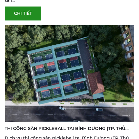
sân...
CHI TIẾT
THI CÔNG SÂN PICKLEBALL TẠI BÌNH DƯƠNG (TP. THỦ
DẦU MỘT) | SƠN & SỬA SÂN THỂ THAO
Dịch vụ thi công sân pickleball tại Bình Dương (TP. Thủ