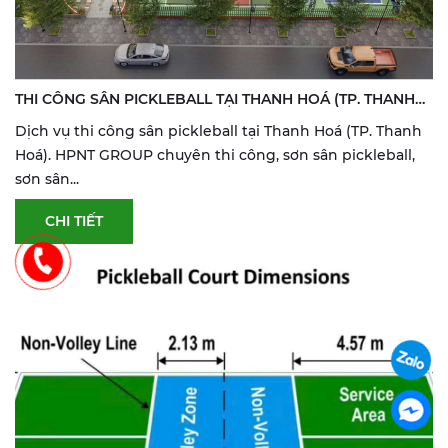
THI CÔNG SÂN PICKLEBALL TẠI THANH HOÁ (TP. THANH
HOÁ) | SƠN & SỬA SÂN THỂ THAO
Dịch vụ thi công sân pickleball tại Thanh Hoá (TP. Thanh
Hoá). HPNT GROUP chuyên thi công, sơn sân pickleball,
sơn sân...
CHI TIẾT