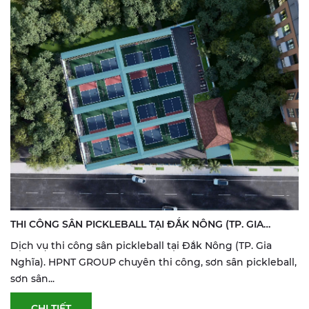
THI CÔNG SÂN PICKLEBALL TẠI ĐẮK NÔNG (TP. GIA
NGHĨA) | SƠN & SỬA SÂN THỂ THAO
Dịch vụ thi công sân pickleball tại Đắk Nông (TP. Gia
Nghĩa). HPNT GROUP chuyên thi công, sơn sân pickleball,
sơn sân...
CHI TIẾT