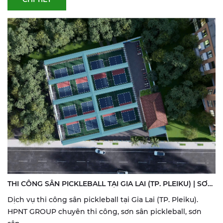
THI CÔNG SÂN PICKLEBALL TẠI GIA LAI (TP. PLEIKU) | SƠN
& SỬA SÂN THỂ THAO
Dịch vụ thi công sân pickleball tại Gia Lai (TP. Pleiku).
HPNT GROUP chuyên thi công, sơn sân pickleball, sơn