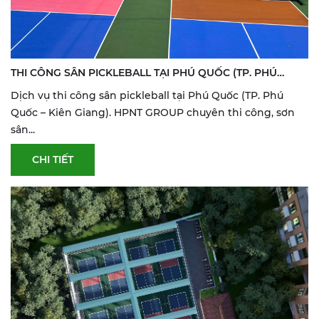
THI CÔNG SÂN PICKLEBALL TẠI PHÚ QUỐC (TP. PHÚ
QUỐC – KIÊN GIANG) | SƠN & SỬA SÂN THỂ THAO
Dịch vụ thi công sân pickleball tại Phú Quốc (TP. Phú
Quốc – Kiên Giang). HPNT GROUP chuyên thi công, sơn
sân...
CHI TIẾT