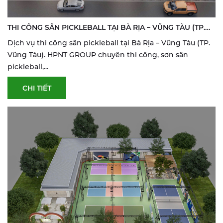
THI CÔNG SÂN PICKLEBALL TẠI BÀ RỊA – VŨNG TÀU (TP.
VŨNG TÀU) | SƠN & SỬA SÂN THỂ THAO
Dịch vụ thi công sân pickleball tại Bà Rịa – Vũng Tàu (TP.
Vũng Tàu). HPNT GROUP chuyên thi công, sơn sân
pickleball,...
CHI TIẾT