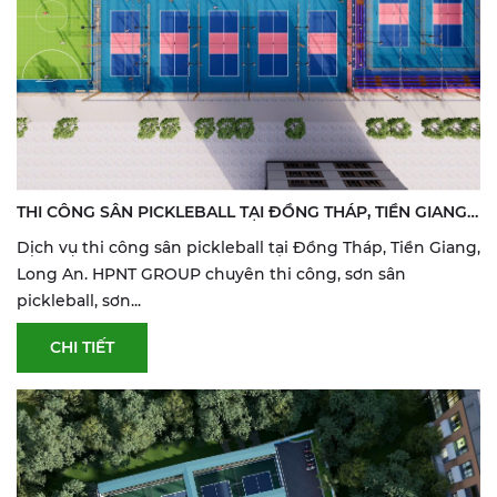
THI CÔNG SÂN PICKLEBALL TẠI ĐỒNG THÁP, TIỀN GIANG
& LONG AN | SƠN & SỬA SÂN THỂ THAO
Dịch vụ thi công sân pickleball tại Đồng Tháp, Tiền Giang,
Long An. HPNT GROUP chuyên thi công, sơn sân
pickleball, sơn...
CHI TIẾT