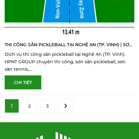
THI CÔNG SÂN PICKLEBALL TẠI NGHỆ AN (TP. VINH) | SƠN
& SỬA SÂN THỂ THAO
Dịch vụ thi công sân pickleball tại Nghệ An (TP. Vinh).
HPNT GROUP chuyên thi công, sơn sân pickleball, sơn
sân tennis,...
CHI TIẾT
1
2
3