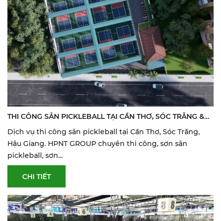
THI CÔNG SÂN PICKLEBALL TẠI CẦN THƠ, SÓC TRĂNG &
HẬU GIANG | SƠN & SỬA SÂN THỂ THAO
Dịch vụ thi công sân pickleball tại Cần Thơ, Sóc Trăng,
Hậu Giang. HPNT GROUP chuyên thi công, sơn sân
pickleball, sơn...
CHI TIẾT