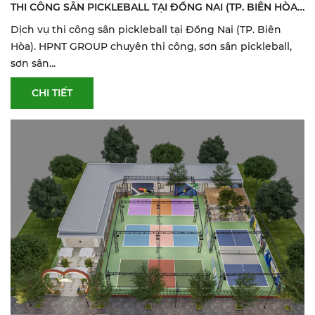
THI CÔNG SÂN PICKLEBALL TẠI ĐỒNG NAI (TP. BIÊN HÒA)
| SƠN & SỬA SÂN THỂ THAO
Dịch vụ thi công sân pickleball tại Đồng Nai (TP. Biên
Hòa). HPNT GROUP chuyên thi công, sơn sân pickleball,
sơn sân...
CHI TIẾT