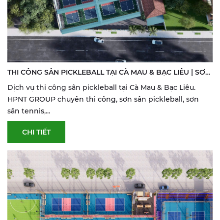
THI CÔNG SÂN PICKLEBALL TẠI CÀ MAU & BẠC LIÊU | SƠN
& SỬA SÂN THỂ THAO
Dịch vụ thi công sân pickleball tại Cà Mau & Bạc Liêu.
HPNT GROUP chuyên thi công, sơn sân pickleball, sơn
sân tennis,...
CHI TIẾT