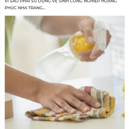
VÌ SAO PHẢI SỬ DỤNG VỆ SINH CÔNG NGHIỆP HOÀNG
PHÚC NHA TRANG...