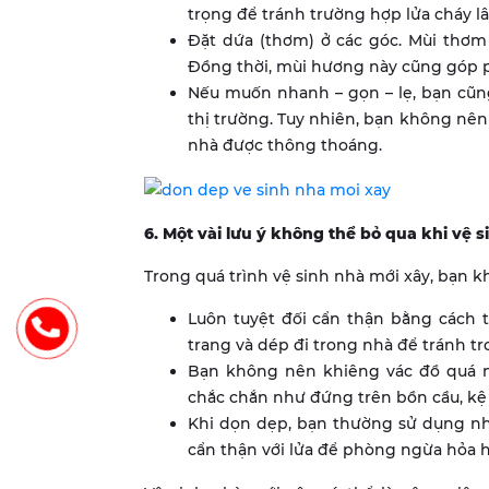
trọng để tránh trường hợp lửa cháy lâ
Đặt dứa (thơm) ở các góc. Mùi thơm 
Đồng thời, mùi hương này cũng góp p
Nếu muốn nhanh – gọn – lẹ, bạn cũng
thị trường. Tuy nhiên, bạn không nên
nhà được thông thoáng.
6. Một vài lưu ý không thể bỏ qua khi vệ 
Trong quá trình vệ sinh nhà mới xây, bạn k
Luôn tuyệt đối cẩn thận bằng cách 
trang và dép đi trong nhà để tránh tr
Bạn không nên khiêng vác đồ quá nặ
chắc chắn như đứng trên bồn cầu, kệ 
Khi dọn dẹp, bạn thường sử dụng nhi
cẩn thận với lửa để phòng ngừa hỏa 