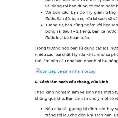
vài tiếng rồi bạn dùng cọ mềm hoặc bà
Với bồn cầu, bạn đổ 1 ly giấm trắn
được. Sau đó, bạn cọ rửa lại sạch sẽ và
Tương tự, bạn cũng ngâm vòi hoa se
bong ra. Sau 1 – 2 tiếng, bạn xả n
được loại bỏ hoàn toàn.
Trong trường hợp bạn sử dụng các loại nư
nhiều các loại chất tẩy rửa khác như xà ph
thể làm bồn cầu nhà bạn nhanh bị hư hỏng
4. Cách làm sạch cầu thang, cửa kính
Theo kinh nghiệm làm vệ sinh nhà mới xây
không quá khó. Bạn chỉ cần chú ý một số v
Nếu cửa sổ, gương bị dính sơn hay
trắng rồi lau cho đến khi sạch hẳn. 