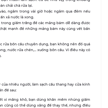
n chải chà rửa lại.
g vào, ngâm trong vài giờ hoặc ngâm qua đêm nếu
 ấn xả nước là xong.
n trong giấm trắng để các mảng bám dễ dàng được
ước thật mạnh để những mảng bám này cùng vết bẩn
ớc rửa bồn cầu chuyên dụng, bạn không nên đổ quá
òng, nước rửa chén,… xuống bồn cầu. Vì điều này có
.
 của nhiều người, làm sạch cầu thang hay cửa kính
ấn đề sau:
 vết xi măng khô, bạn dùng khăn mềm nhúng giấm
Bạn cũng có thể dùng xăng để thay thế, nhưng điều