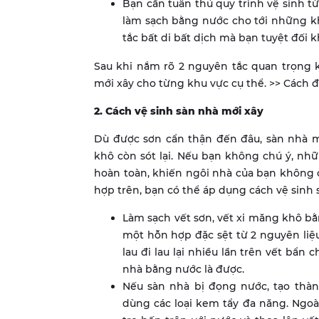
Bạn cần tuân thủ quy trình vệ sinh từ
làm sạch bằng nước cho tới những kh
tắc bất di bất dịch mà bạn tuyệt đối 
Sau khi nắm rõ 2 nguyên tắc quan trọng k
mới xây cho từng khu vực cụ thể. >> Cách
2. Cách vệ sinh sàn nhà mới xây
Dù được sơn cẩn thận đến đâu, sàn nhà m
khô còn sót lại. Nếu bạn không chú ý, n
hoàn toàn, khiến ngôi nhà của bạn không 
hợp trên, bạn có thể áp dụng cách vệ sinh 
Làm sạch vết sơn, vết xi măng khô bằ
một hỗn hợp đặc sệt từ 2 nguyên li
lau đi lau lại nhiều lần trên vết bẩn 
nhà bằng nước là được.
Nếu sàn nhà bị đọng nước, tạo thà
dùng các loại kem tẩy đa năng. Ngoà