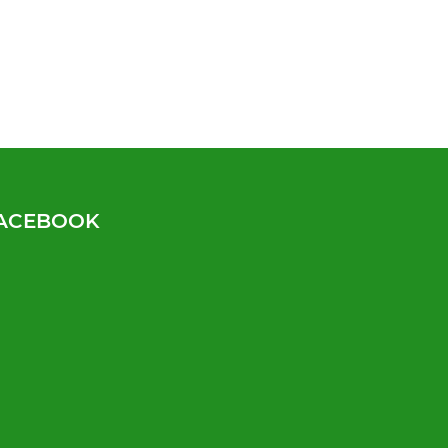
ACEBOOK