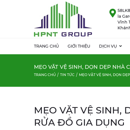
58LK8
la Ga
Vĩnh 
Khánh
TRANG CHỦ
GIỚI THIỆU
DỊCH VỤ
MẸO VẶT VỆ SINH, DỌN DẸP NHÀ C
TRANG CHỦ
TIN TỨC
MẸO VẶT VỆ SINH, DỌN DẸ
MẸO VẶT VỆ SINH, 
RỬA ĐỒ GIA DỤNG