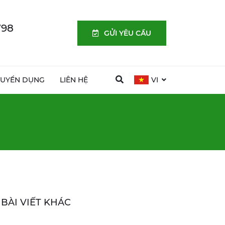
798
GỬI YÊU CẦU
TUYỂN DỤNG
LIÊN HỆ
VI
BÀI VIẾT KHÁC