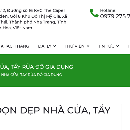
.12, Đường số 16 KVG The Capel
Hotline:
0979 275 
rden, Gói 8 Khu Đô Thị Mỹ Gia, Xã
Thái, Thành phố Nha Trang, Tỉnh
 Hòa, Việt Nam
KHÁCH HÀNG
ĐẠI LÝ
THƯ VIỆN
TIN TỨC
ỬA, TẨY RỬA ĐỒ GIA DỤNG
P NHÀ CỬA, TẨY RỬA ĐỒ GIA DỤNG
DỌN DẸP NHÀ CỬA, TẨY