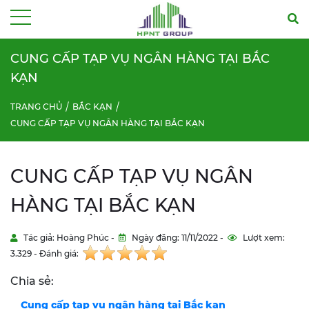
Menu
CUNG CẤP TẠP VỤ NGÂN HÀNG TẠI BẮC
KẠN
TRANG CHỦ
BẮC KẠN
CUNG CẤP TẠP VỤ NGÂN HÀNG TẠI BẮC KẠN
CUNG CẤP TẠP VỤ NGÂN
HÀNG TẠI BẮC KẠN
Tác giả: Hoàng Phúc -
Ngày đăng: 11/11/2022 -
Lượt xem:
3.329 - Đánh giá:
Chia sẻ:
Cung cấp tạp vụ ngân hàng tại
Bắc kạn