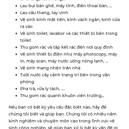
Lau bụi bàn ghế, máy tính, điện thoại bàn, …
Lau cầu thang, tay vịnh
Vệ sinh kính mặt tiền, kính vách ngăn, kính cửa
ra vào
Vệ sinh toilet, lavabor và các thiết bị bên trong
toilet
Thu gom rác và tập kết rác đến nơi quy định
Vệ sinh thiết bị điện như máy photocopy, máy
in, máy scan, máy nước uống nóng lạnh, …
Vệ sinh mạng nhện trần nhà
Tưới nước cây cảnh trang trí bên trong văn
phòng
Pha trà, rửa ly tách, ….
Thu gom rác quanh khuôn viên trường,..
Nếu bạn có bất kỳ yêu cầu đặc biệt nào, hãy để
chúng tôi biết và giúp bạn. Chúng tôi có nhiều năm
kinh nghiệm và chuyên môn cao trong lĩnh vưc vệ
sinh công nghiệp, sẽ giúp bạn xử lý bất kỳ vấn đề gì