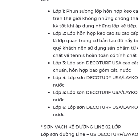
Lớp 1: Phun sương lớp hỗn hợp keo c
trên thế giới không những chống th
kỳ tốt khi áp dụng những lớp kế tiếp.
Lớp 2: Lớp hỗn hợp keo cao su cao c
là lớp quan trọng cơ bản tạo độ nẩy 
quý khách nên sử dụng sản phẩm từ c
chất về tennis hoàn toàn có tính chất
Lớp 3: Lớp sơn DECOTURF USA cao cấp
chuẩn, hỗn hợp bao gồm cát, nước
Lớp 4: Lớp sơn DECOTURF USA/LAYKO
nước
Lớp 5: Lớp sơn DECOTURF USA/LAYKO
nước
Lớp 6: Lớp sơn DECOTURF USA/LAYKO
nước
* SƠN VẠCH KẺ ĐƯỜNG LINE 02 LỚP
Lớp sơn đường Line – US DECOTURF/LAY