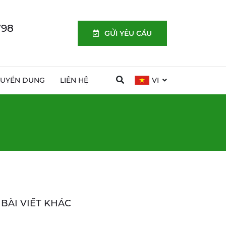
798
GỬI YÊU CẦU
TUYỂN DỤNG
LIÊN HỆ
VI
BÀI VIẾT KHÁC