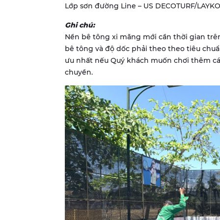
Lớp sơn đường Line – US DECOTURF/LAY
Ghi chú:
Nền bê tông xi măng mới cần thời gian trê
bê tông và độ dốc phải theo theo tiêu chuẩn
ưu nhất nếu Quý khách muốn chơi thêm cá
chuyền.