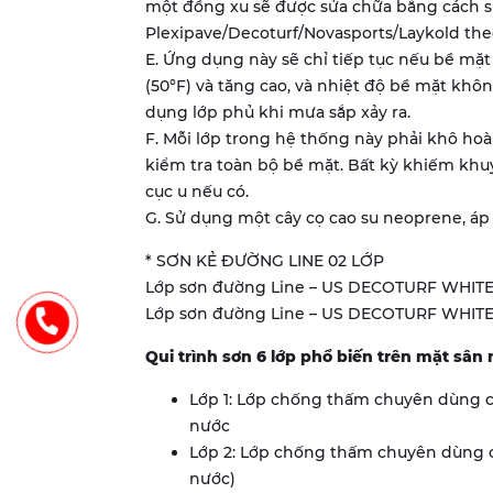
một đồng xu sẽ được sửa chữa bằng cách 
Plexipave/Decoturf/Novasports/Laykold th
E. Ứng dụng này sẽ chỉ tiếp tục nếu bề mặt
(50°F) và tăng cao, và nhiệt độ bề mặt kh
dụng lớp phủ khi mưa sắp xảy ra.
F. Mỗi lớp trong hệ thống này phải khô hoà
kiểm tra toàn bộ bề mặt. Bất kỳ khiếm khuy
cục u nếu có.
G. Sử dụng một cây cọ cao su neoprene, áp
* SƠN KẺ ĐƯỜNG LINE 02 LỚP
Lớp sơn đường Line – US DECOTURF WHITE
Lớp sơn đường Line – US DECOTURF WHITE
Qui trình sơn 6 lớp phổ biến trên mặt sân
Lớp 1: Lớp chống thấm chuyên dùng c
nước
Lớp 2: Lớp chống thấm chuyên dùng 
nước)