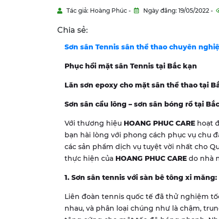
Tác giả: Hoàng Phúc -
Ngày đăng: 19/05/2022 -
Chia sẻ:
Sơn sân Tennis sân thể thao chuyên nghiệ
Phục hồi mặt sân Tennis tại Bắc kạn
Lăn sơn epoxy cho mặt sân thể thao tại B
Sơn sân cầu lông – sơn sân bóng rổ tại Bắ
Với thương hiệu
HOANG PHUC CARE
hoạt đ
bạn hài lòng với phong cách phục vụ chu 
các sản phẩm dịch vụ tuyệt vời nhất cho Q
thực hiện của
HOANG PHUC CARE
do nhà m
1. Sơn sân tennis với sàn bê tông xi măng:
Liên đoàn tennis quốc tế đã thử nghiệm tố
nhau, và phân loại chúng như là chậm, tru