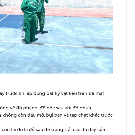
y trước khi áp dụng bất kỳ vật liệu trên bề mặt
 công về độ phẳng, độ dốc sau khi đổ nhựa.
n không còn dầu mỡ, bụi bẩn và tạp chất khác trước
còn lại đó là đủ sâu để trang trải các độ dày của