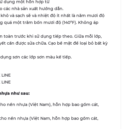
sử dụng một hỗn hợp từ
eo các nhà sản xuất hướng dẫn.
 khô và sạch sẽ và nhiệt độ ít nhất là năm mươi độ
ông quá một trăm bốn mươi độ (140°F). Không áp
n toàn trước khi sử dụng tiếp theo. Giữa mỗi lớp,
ết cần được sửa chữa. Cạo bề mặt để loại bỏ bất kỳ
 dụng sơn các lớp sơn màu kế tiếp.
 LINE
 LINE
 nhựa như sau:
ho nền nhựa (Việt Nam), hỗn hợp bao gồm cát,
cho nền nhựa (Việt Nam, hỗn hợp bao gồm cát,