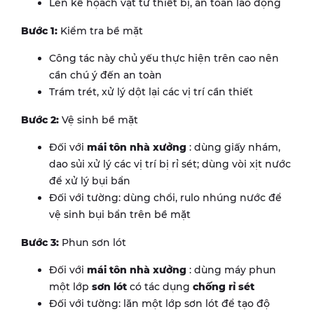
Lên kế họach vật tư thiết bị, an toàn lao động
Bước 1:
Kiểm tra bề mặt
Công tác này chủ yếu thực hiện trên cao nên
cần chú ý đến an toàn
Trám trét, xử lý dột lại các vị trí cần thiết
Bước 2:
Vệ sinh bề mặt
Đối với
mái tôn nhà xưởng
: dùng giấy nhám,
dao sủi xử lý các vị trí bị rỉ sét; dùng vòi xịt nước
để xử lý bụi bẩn
Đối với tường: dùng chổi, rulo nhúng nước để
vệ sinh bụi bẩn trên bề mặt
Bước 3:
Phun sơn lót
Đối với
mái tôn nhà xưởng
: dùng máy phun
một lớp
sơn lót
có tác dụng
chống rỉ sét
Đối với tường: lăn một lớp sơn lót để tạo độ