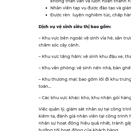
không than vãn và luôn hoàn thành nh
Nhân viên tạp vụ được đào tạo và giám
Được rèn luyện nghiêm túc, chấp hành
Dịch vụ vệ sinh siêu thị bao gồm:
– Khu vực bên ngoài: vệ sinh vỉa hè, sân trư
chăm sóc cây cảnh.
– Khu vực tầng hầm: vệ sinh khu đậu xe, th
– Khu văn phòng: vệ sinh nền nhà, bàn ghế,
– Khu thương mại: bao gồm lối đi khu trưn
toán…
– Các khu vực khác: kho, khu nhận gói hàng
Việc quản lý, giám sát nhân sự tại công trì
kiểm ta, đánh giá nhân viên tại công trìn
nhân sự hoạt động hiệu quả nhất, tránh gây
hưởng tới hoạt động của khách hàng.