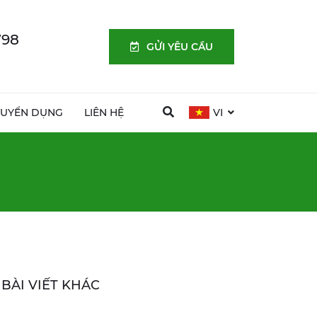
798
GỬI YÊU CẦU
TUYỂN DỤNG
LIÊN HỆ
VI
BÀI VIẾT KHÁC