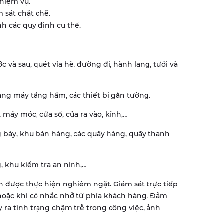
iệm vụ.
 sát chặt chẽ.
 các quy định cụ thể.
ớc và sau, quét vỉa hè, đường đi, hành lang, tưới và
ang máy tầng hầm, các thiết bị gắn tường.
 máy móc, cửa sổ, cửa ra vào, kính,…
g bày, khu bán hàng, các quầy hàng, quầy thanh
, khu kiểm tra an ninh,…
nh được thực hiện nghiêm ngặt. Giám sát trực tiếp
h hoặc khi có nhắc nhở từ phía khách hàng. Đảm
 ra tình trạng chậm trễ trong công việc, ảnh