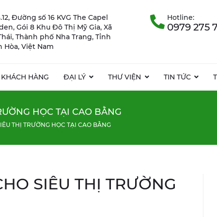
.12, Đường số 16 KVG The Capel
Hotline:
0979 275 
rden, Gói 8 Khu Đô Thị Mỹ Gia, Xã
Thái, Thành phố Nha Trang, Tỉnh
 Hòa, Việt Nam
KHÁCH HÀNG
ĐẠI LÝ
THƯ VIỆN
TIN TỨC
TRƯỜNG HỌC TẠI CAO BẰNG
IÊU THỊ TRƯỜNG HỌC TẠI CAO BẰNG
CHO SIÊU THỊ TRƯỜNG