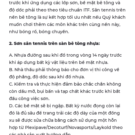
trước khi ứng dụng các lớp sơn, bề mặt bê tông và
độ dốc phải theo theo tiêu chuẩn ITF. Sân tennis trên
nền bê tông là sự kết hợp tối ưu nhất nếu Quý khách
muốn chơi thêm các môn khác trên cùng nền này,
như bóng rổ, bóng chuyền.
2. Sơn sân tennis trên sàn bê tông nhựa:
A. Nhựa đường sau khi đổ trong vòng 14 ngày trước
khi áp dụng bất kỳ vật liệu trên bề mặt nhựa.
B. Nhà thầu phải thông báo cho đơn vị thi công về
độ phẳng, độ dốc sau khi đổ nhựa.
C. Kiểm tra và thực hiện đảm bảo chắc chắn không
còn dầu mỡ, bụi bẩn và tạp chất khác trước khi bắt
đầu công việc sơn.
D. Các bề mặt sẽ bị ngập. Bất kỳ nước đọng còn lại
đó là đủ sâu để trang trải các độ dày của một đồng
xu sẽ được sửa chữa bằng cách sử dụng một hỗn
hợp từ Plexipave/Decoturf/Novasports/Laykold theo
các nhà sản xuất hướng dẫn.