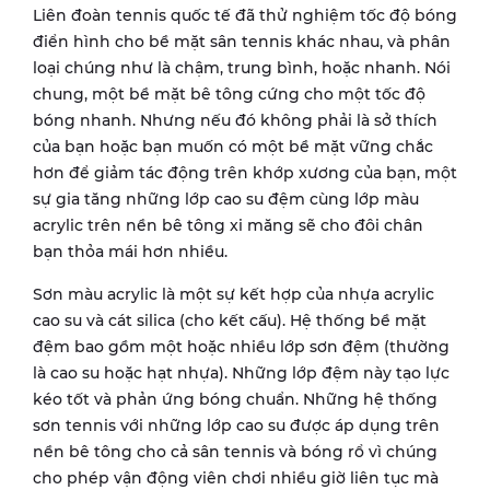
Liên đoàn tennis quốc tế đã thử nghiệm tốc độ bóng
điển hình cho bề mặt sân tennis khác nhau, và phân
loại chúng như là chậm, trung bình, hoặc nhanh. Nói
chung, một bề mặt bê tông cứng cho một tốc độ
bóng nhanh. Nhưng nếu đó không phải là sở thích
của bạn hoặc bạn muốn có một bề mặt vững chắc
hơn để giảm tác động trên khớp xương của bạn, một
sự gia tăng những lớp cao su đệm cùng lớp màu
acrylic trên nền bê tông xi măng sẽ cho đôi chân
bạn thỏa mái hơn nhiều.
Sơn màu acrylic là một sự kết hợp của nhựa acrylic
cao su và cát silica (cho kết cấu). Hệ thống bề mặt
đệm bao gồm một hoặc nhiều lớp sơn đệm (thường
là cao su hoặc hạt nhựa). Những lớp đệm này tạo lực
kéo tốt và phản ứng bóng chuẩn. Những hệ thống
sơn tennis với những lớp cao su được áp dụng trên
nền bê tông cho cả sân tennis và bóng rổ vì chúng
cho phép vận động viên chơi nhiều giờ liên tục mà