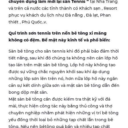
chuyên dụng làm mới lại sân Tennis ”
tại Nha Trang
và trên cả nước các tỉnh thành có Khách sạn , Resort
phục vụ khách du lịch như Đà nẵng , Đà lạt, Phan
thiết , Phú Quốc..v.
Qui trình sơn tennis trên nền bê tông xi măng
không có đệm. Bề mặt này kinh tế và phổ biến:
Sàn bê tông cho sân tennis khi đổ phải bảo đảm thời
tiết nắng, sau khi đổ chúng ta không nên cán lớp hồ
tạo lán trên mặt sàn bê tông. Lớp hồ này không tạo
được sự vững chắc nguyên khối sau khi áp dụng
những lớp sơn lên trên nó, hơn nữa lớp hồ này ngăn
cản sự kết dính giữa sơn và mặt sàn bê tông dẫn đến
bong dộp mặt sân.
Mặt sàn bê tông cần được kiểm tra thật kỹ với đá
mài, thực hiện công tác này bằng thủ công và thợ
chuyên nghiệp nhằm phát hiện những vị trí bê tông
yếu đồng thời loại bỏ những tạp chất lẫn trong bê
tông. Nếu nền bêtông quá bẩn và nhiều tạp chất