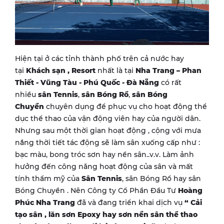
Hiện tại ở các tỉnh thành phố trên cả nước hay
tại
Khách sạn , Resort
nhất là tại
Nha Trang – Phan
Thiết - Vũng Tàu - Phú Quốc - Đà Nẵng
có rất
nhiều
sân Tennis
,
sân Bóng Rổ
,
sân Bóng
Chuyền
chuyên dụng để phục vụ cho hoạt động thể
dục thể thao của vận động viên hay của người dân.
Nhưng sau một thời gian hoạt động , cộng với mưa
nắng thời tiết tác động sẽ làm sân xuống cấp như :
bạc màu, bong tróc sơn hay nền sân..v.v. Làm ảnh
hưởng đến công năng hoạt động của sân và mất
tính thẩm mỹ của
Sân Tennis
, sân Bóng Rổ hay sân
Bóng Chuyền . Nên Công ty Cổ Phần Đầu Tư
Hoàng
Phúc Nha Trang
đã và đang triển khai dịch vụ
“ Cải
tạo sân , lăn sơn Epoxy hay sơn nền sân thể thao