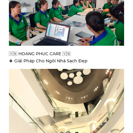
🇻🇳 HOANG PHUC CARE 🇻🇳
🍀 Giải Pháp Cho Ngôi Nhà Sạch Đẹp