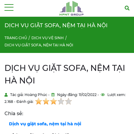
Menu
DỊCH VỤ GIẶT SOFA, NỆM TẠI HÀ NỘI
TRANG CHỦ
DỊCH VỤ VỆ SINH
DỊCH VỤ GIẶT SOFA, NỆM TẠI HÀ NỘI
DỊCH VỤ GIẶT SOFA, NỆM TẠI
HÀ NỘI
Tác giả: Hoàng Phúc -
Ngày đăng: 11/02/2022 -
Lượt xem:
2.168 - Đánh giá:
Chia sẻ:
Dịch vụ giặt sofa, nệm tại
hà nội