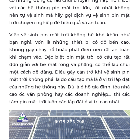
có những dụng cụ lau chùi chuyên nghiệp hơn. Đối
với các hệ thống pin mặt trời lớn, tốt nhất không
nên tự vệ sinh mà hãy gọi dịch vụ vệ sinh pin mặt
trời chuyên nghiệp để hiệu quả và an toàn.
Việc vệ sinh pin mặt trời không hề khó khăn như
bạn nghĩ. Vốn là những thiết bị có độ bền cao,
không gây cháy nổ hoặc phát điện nên rất an toàn
khi chạm vào. Đặc biệt pin mặt trời có cấu tạo rất
đơn giản với bề mặt rộng và phẳng, có thể lau chùi
một cách dễ dàng. Điều gây cản trở khi vệ sinh pin
mặt trời không phải là do cấu tạo mà là ở vị trí lắp đặt
của những hệ thống này. Dù là ở hộ gia đình, tòa nhà
cao ốc văn phòng hay các doanh nghiệp… thì các
tấm pin mặt trời luôn cần lắp đặt ở vị trí cao nhất.