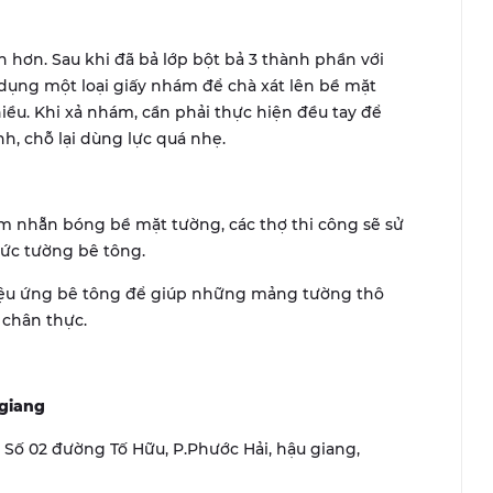
hơn. Sau khi đã bả lớp bột bả 3 thành phần với
 dụng một loại giấy nhám để chà xát lên bề mặt
ều. Khi xả nhám, cần phải thực hiện đều tay để
h, chỗ lại dùng lực quá nhẹ.
àm nhẵn bóng bề mặt tường, các thợ thi công sẽ sử
ức tường bê tông.
 hiệu ứng bê tông để giúp những mảng tường thô
 chân thực.
giang
r, Số 02 đường Tố Hữu, P.Phước Hải, hậu giang,