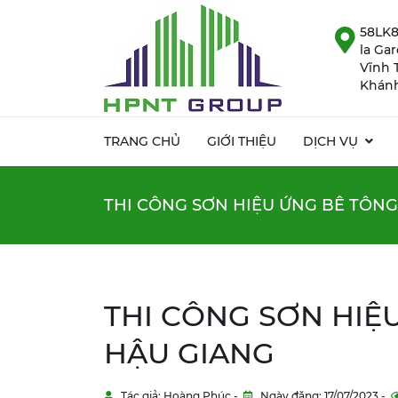
58LK8
la Ga
Vĩnh 
Khánh
TRANG CHỦ
GIỚI THIỆU
DỊCH VỤ
THI CÔNG SƠN HIỆU ỨNG BÊ TÔNG
THI CÔNG SƠN HIỆ
HẬU GIANG
Tác giả: Hoàng Phúc -
Ngày đăng: 17/07/2023 -