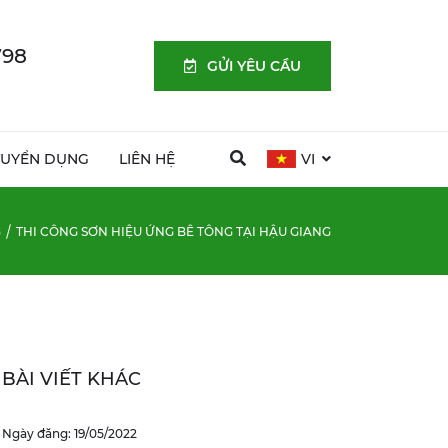
798
GỬI YÊU CẦU
TUYỂN DỤNG
LIÊN HỆ
VI
G
THI CÔNG SƠN HIỆU ỨNG BÊ TÔNG TẠI HẬU GIANG
BÀI VIẾT KHÁC
Ngày đăng: 19/05/2022