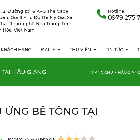
.12, Đường số 16 KVG The Capel
Hotline:
0979 275 
rden, Gói 8 Khu Đô Thị Mỹ Gia, Xã
Thái, Thành phố Nha Trang, Tỉnh
 Hòa, Việt Nam
KHÁCH HÀNG
ĐẠI LÝ
THƯ VIỆN
TIN TỨC
 TẠI HẬU GIANG
TRANG CHỦ
HẬU GIAN
U ỨNG BÊ TÔNG TẠI
Lượt xem: 2.734 - Đánh giá: