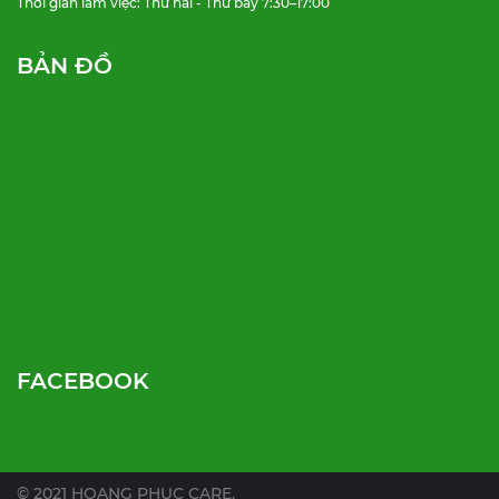
Thời gian làm việc: Thứ hai - Thứ bảy 7:30–17:00
BẢN ĐỒ
FACEBOOK
© 2021 HOANG PHUC CARE.