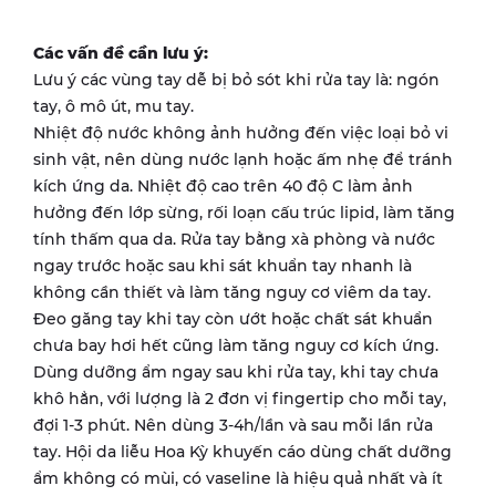
Các vấn đề cần lưu ý:
Lưu ý các vùng tay dễ bị bỏ sót khi rửa tay là: ngón
tay, ô mô út, mu tay.
Nhiệt độ nước không ảnh hưởng đến việc loại bỏ vi
sinh vật, nên dùng nước lạnh hoặc ấm nhẹ để tránh
kích ứng da. Nhiệt độ cao trên 40 độ C làm ảnh
hưởng đến lớp sừng, rối loạn cấu trúc lipid, làm tăng
tính thấm qua da. Rửa tay bằng xà phòng và nước
ngay trước hoặc sau khi sát khuẩn tay nhanh là
không cần thiết và làm tăng nguy cơ viêm da tay.
Đeo găng tay khi tay còn ướt hoặc chất sát khuẩn
chưa bay hơi hết cũng làm tăng nguy cơ kích ứng.
Dùng dưỡng ẩm ngay sau khi rửa tay, khi tay chưa
khô hẳn, với lượng là 2 đơn vị fingertip cho mỗi tay,
đợi 1-3 phút. Nên dùng 3-4h/lần và sau mỗi lần rửa
tay. Hội da liễu Hoa Kỳ khuyến cáo dùng chất dưỡng
ẩm không có mùi, có vaseline là hiệu quả nhất và ít