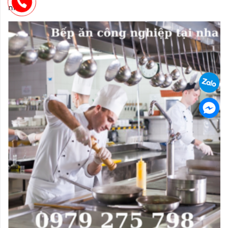
nha...