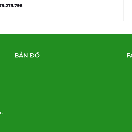
79.275.798
BẢN ĐỒ
F
NG