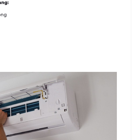
ang:
óng