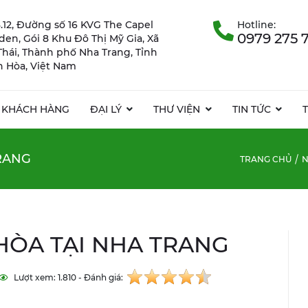
.12, Đường số 16 KVG The Capel
Hotline:
0979 275 
rden, Gói 8 Khu Đô Thị Mỹ Gia, Xã
Thái, Thành phố Nha Trang, Tỉnh
 Hòa, Việt Nam
KHÁCH HÀNG
ĐẠI LÝ
THƯ VIỆN
TIN TỨC
TRANG
TRANG CHỦ
N
 HÒA TẠI NHA TRANG
Lượt xem: 1.810 - Đánh giá: