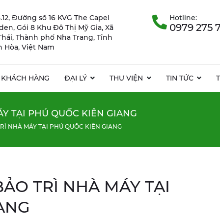
.12, Đường số 16 KVG The Capel
Hotline:
0979 275 
rden, Gói 8 Khu Đô Thị Mỹ Gia, Xã
Thái, Thành phố Nha Trang, Tỉnh
 Hòa, Việt Nam
KHÁCH HÀNG
ĐẠI LÝ
THƯ VIỆN
TIN TỨC
ÁY TẠI PHÚ QUỐC KIÊN GIANG
RÌ NHÀ MÁY TẠI PHÚ QUỐC KIÊN GIANG
ẢO TRÌ NHÀ MÁY TẠI
ANG