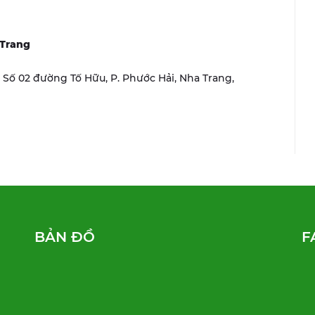
 Trang
r, Số 02 đường Tố Hữu, P. Phước Hải, Nha Trang,
BẢN ĐỒ
F