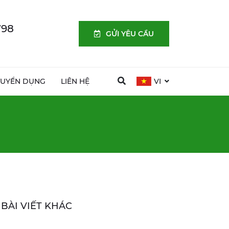
798
GỬI YÊU CẦU
TUYỂN DỤNG
LIÊN HỆ
VI
BÀI VIẾT KHÁC