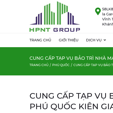
58LK8
la Ga
Vĩnh 
Khánh
TRANG CHỦ
GIỚI THIỆU
DỊCH VỤ
CUNG CẤP TẠP VỤ BẢO TRÌ NHÀ M
TRANG CHỦ
PHÚ QUỐC
CUNG CẤP TẠP VỤ BẢO T
CUNG CẤP TẠP VỤ B
PHÚ QUỐC KIÊN GI