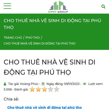
Menu
CHO THUÊ NHÀ VỆ SINH DI ĐỘNG TẠI PHÚ
THỌ
TRANG CHỦ
PHÚ THỌ
CHO THUÊ NHÀ VỆ SINH DI ĐỘNG TẠI PHÚ THỌ
CHO THUÊ NHÀ VỆ SINH DI
ĐỘNG TẠI PHÚ THỌ
Tác giả: Hoàng Phúc -
Ngày đăng: 09/01/2023 -
Lượt xem:
3.006 - Đánh giá:
Chia sẻ:
Cho thuê nhà vệ sinh di động tại phú thọ