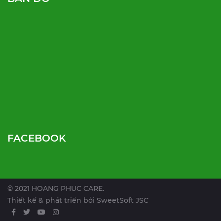
FACEBOOK
© 2021 HOANG PHUC CARE.
Thiết kế & phát triển bởi
SweetSoft JSC