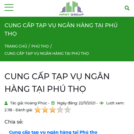
Menu
CUNG CẤP TẠP VỤ NGÂN HÀNG TẠI PHÚ
THỌ
TRANG CHỦ
PHÚ THỌ
CUNG CẤP TẠP VỤ NGÂN HÀNG TẠI PHÚ THỌ
CUNG CẤP TẠP VỤ NGÂN
HÀNG TẠI PHÚ THỌ
Tác giả: Hoàng Phúc -
Ngày đăng: 22/11/2021 -
Lượt xem:
2.118 - Đánh giá:
Chia sẻ:
Cung cấp tạp vụ ngân hàng tại
Phú thọ