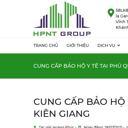
58LK8
la Ga
Vĩnh 
Khánh
TRANG CHỦ
GIỚI THIỆU
DỊCH VỤ
CUNG CẤP BẢO HỘ Y TẾ TẠI PHÚ 
CUNG CẤP BẢO HỘ 
KIÊN GIANG
Tác giả: Hoàng Phúc -
Ngày đăng: 28/07/2021 -