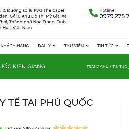
.12, Đường số 16 KVG The Capel
Hotline:
0979 275 
rden, Gói 8 Khu Đô Thị Mỹ Gia, Xã
Thái, Thành phố Nha Trang, Tỉnh
 Hòa, Việt Nam
KHÁCH HÀNG
ĐẠI LÝ
THƯ VIỆN
TIN TỨC
QUỐC KIÊN GIANG
TRANG CHỦ
TIN TỨC
Y TẾ TẠI PHÚ QUỐC
Lượt xem: 5.187 - Đánh giá: