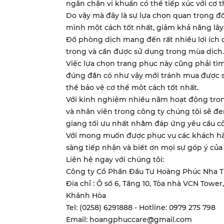
ngăn chặn vi khuẩn có thể tiếp xúc với cơ t
Do vậy mà đây là sự lựa chọn quan trọng đối
mình một cách tốt nhất, giảm khả năng lâ
​Đồ phòng dịch mang đến rất nhiều lợi ích 
trọng và cần được sử dụng trong mùa dịch.
Việc lựa chọn trang phục này cũng phải tìm
đúng đắn có như vậy mới tránh mua được 
thể bảo vệ cơ thể một cách tốt nhất.
Với kinh nghiệm nhiều năm hoạt động trong
và nhân viên trong công ty chúng tôi sẽ đe
giang tối ưu nhất nhằm đáp ứng yêu cầu cô
Với mong muốn được phục vụ các khách hà
sàng tiếp nhận và biết ơn mọi sự góp ý củ
Liên hệ ngay với chúng tôi:
Công ty Cổ Phần Đầu Tư Hoàng Phúc Nha 
Địa chỉ : Ô số 6, Tầng 10, Tòa nhà VCN Towe
Khánh Hòa
Tel: (0258) 6291888 - Hotline: 0979 275 798
Email: hoangphuccare@gmail.com