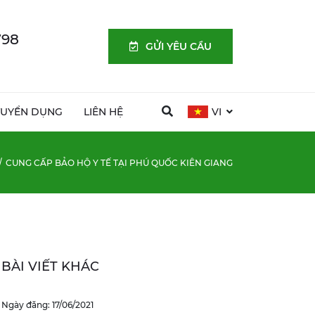
798
GỬI YÊU CẦU
TUYỂN DỤNG
LIÊN HỆ
VI
CUNG CẤP BẢO HỘ Y TẾ TẠI PHÚ QUỐC KIÊN GIANG
BÀI VIẾT KHÁC
Ngày đăng: 17/06/2021