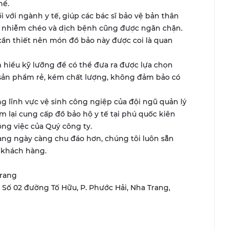
hể.
 với ngành y tế, giúp các bác sĩ bảo vệ bản thân
y nhiễm chéo và dịch bệnh cũng được ngăn chặn.
cần thiết nên món đồ bảo này được coi là quan
 hiểu kỹ lưỡng để có thể đưa ra được lựa chọn
sản phẩm rẻ, kém chất lượng, không đảm bảo có
 lĩnh vực vệ sinh công ngiệp của đội ngũ quản lý
m lại cung cấp đồ bảo hộ y tế tại phú quốc kiên
ng việc của Quý công ty.
ng ngày càng chu đáo hơn, chúng tôi luôn sẵn
a khách hàng.
Trang
r, Số 02 đường Tố Hữu, P. Phước Hải, Nha Trang,