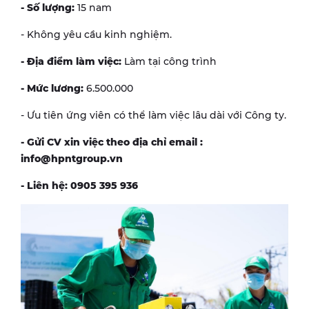
- Số lượng:
15 nam
- Không yêu cầu kinh nghiệm.
- Địa điểm làm việc:
Làm tại công trình
- Mức lương:
6.500.000
- Ưu tiên ứng viên có thể làm việc lâu dài với Công ty.
- Gửi CV xin việc theo địa chỉ email :
info@hpntgroup.vn
- Liên hệ: 0905 395 936