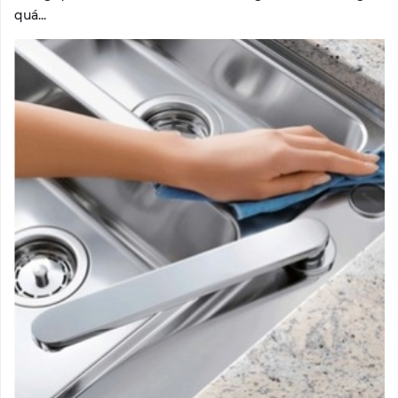
quá...