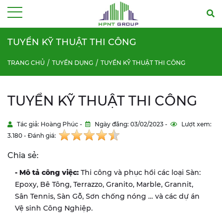
Menu
TUYỂN KỸ THUẬT THI CÔNG
TRANG CHỦ
TUYỂN DỤNG
TUYỂN KỸ THUẬT THI CÔNG
TUYỂN KỸ THUẬT THI CÔNG
Tác giả: Hoàng Phúc -
Ngày đăng: 03/02/2023 -
Lượt xem:
3.180 - Đánh giá:
Chia sẻ:
- Mô tả công việc:
Thi công và phục hồi các loại Sàn:
Epoxy, Bê Tông, Terrazzo, Granito, Marble, Grannit,
Sân Tennis, Sàn Gỗ, Sơn chống nóng … và các dự án
Vệ sinh Công Nghiệp.