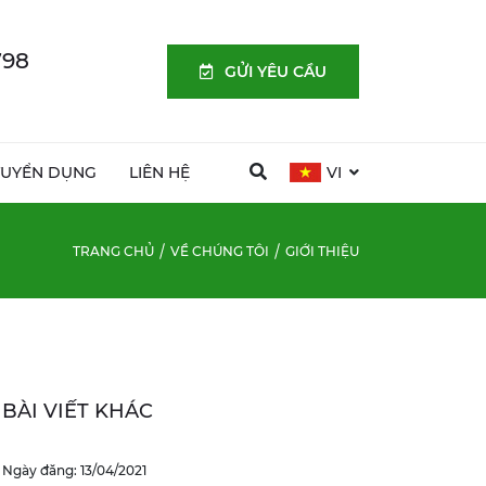
798
GỬI YÊU CẦU
TUYỂN DỤNG
LIÊN HỆ
VI
TRANG CHỦ
VỀ CHÚNG TÔI
GIỚI THIỆU
BÀI VIẾT KHÁC
Ngày đăng: 13/04/2021