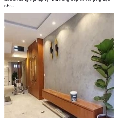
nha...