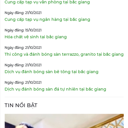
Cung cấp tạp vụ văn phòng tại bắc giang
Ngày đăng: 21/10/2021
Cung cấp tạp vụ ngân hàng tại bắc giang
Ngày đăng: 15/10/2021
Hóa chất vệ sinh tại bắc giang
Ngày đăng: 21/10/2021
Thi công và đánh bóng sàn terrazzo, granito tại bắc giang
Ngày đăng: 21/10/2021
Dịch vụ đánh bóng sàn bê tông tại bắc giang
Ngày đăng: 21/10/2021
Dịch vụ đánh bóng sàn đá tự nhiên tại bắc giang
TIN NỔI BẬT