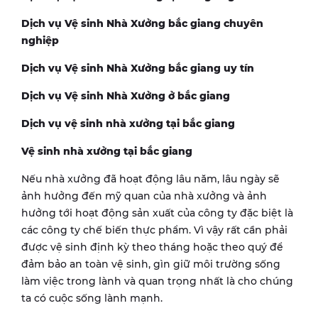
Dịch vụ Vệ sinh Nhà Xưởng bắc giang chuyên
nghiệp
Dịch vụ Vệ sinh Nhà Xưởng bắc giang uy tín
Dịch vụ Vệ sinh Nhà Xưởng ở bắc giang
Dịch vụ vệ sinh nhà xưởng tại bắc giang
Vệ sinh nhà xưởng tại bắc giang
Nếu nhà xưởng đã hoạt động lâu năm, lâu ngày sẽ
ảnh hưởng đến mỹ quan của nhà xưởng và ảnh
hưởng tới hoạt động sản xuất của công ty đặc biệt là
các công ty chế biến thực phẩm. Vì vậy rất cần phải
được vệ sinh định kỳ theo tháng hoặc theo quý để
đảm bảo an toàn vệ sinh, gìn giữ môi trường sống
làm việc trong lành và quan trọng nhất là cho chúng
ta có cuộc sống lành mạnh.