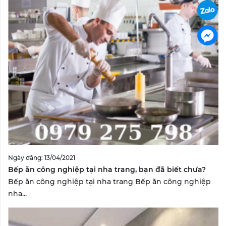
Ngày đăng: 13/04/2021
Bếp ăn công nghiệp tại nha trang, bạn đã biết chưa?
Bếp ăn công nghiệp tại nha trang Bếp ăn công nghiệp
nha...