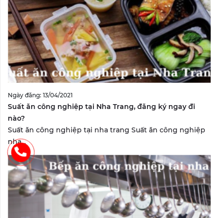
Ngày đăng: 13/04/2021
Suất ăn công nghiệp tại Nha Trang, đăng ký ngay đi
nào?
Suất ăn công nghiệp tại nha trang Suất ăn công nghiệp
nha...