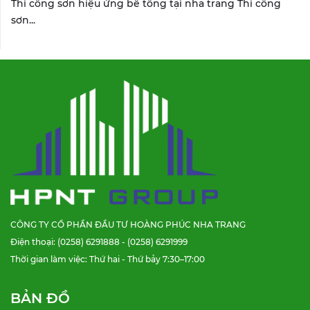
Thi công sơn hiệu ứng bê tông tại nha trang Thi công
sơn...
CÔNG TY CỔ PHẦN ĐẦU TƯ HOÀNG PHÚC NHA TRANG
Điện thoại: (0258) 6291888 - (0258) 6291999
Thời gian làm việc: Thứ hai - Thứ bảy 7:30–17:00
BẢN ĐỒ