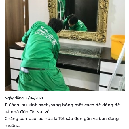
Ngày đăng: 16/04/2021
11 Cách lau kính sạch, sáng bóng một cách dễ dàng để
cả nhà đón Tết vui vẻ
Chẳng còn bao lâu nữa là Tết sắp đến gần và bạn đang
muốn...