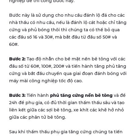
nghiệp để thi công bước này.
Bước này là sử dụng cho nhu cầu đánh lộ đá cho các
nhà thầu có nhu cầu, nếu là đánh lộ cát hoặc chỉ tăng
cứng và phủ bóng thôi thì chúng ta có thể bỏ qua
các đầu số 16 và 30#, mà bắt đầu từ đầu số 50# và
60#.
Bước 2:
Tạo độ nhẵn cho bề mặt nền bê tông với các
đầu số từ 60#, 100#, 200# và tiến hành tăng phủ tăng
cứng và bắt đầu chuyển qua giai đoạn đánh bóng với
máy mài công nghiệp tốc độ cao.
Bước 3:
Tiến hành
phủ tăng cứng nền bê tông
và để
24h để phụ gia, có đủ thời gian thẩm thấu sâu và tạo
liên kết giữa các sợi bê tông, xe khít các khẽ hở nhỏ
giữa các phân tử bê tông.
Sau khi thẩm thấu phụ gia tăng cứng chúng ta tiến