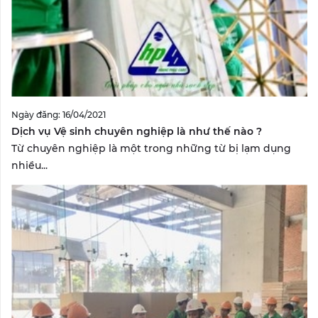
Ngày đăng: 16/04/2021
Dịch vụ Vệ sinh chuyên nghiệp là như thế nào ?
Từ chuyên nghiệp là một trong những từ bị lạm dụng
nhiều...