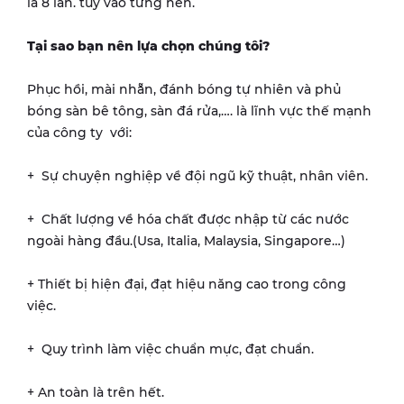
là 8 lần. tùy vào từng nền.
Tại sao bạn nên lựa chọn chúng tôi?
Phục hồi, mài nhẵn, đánh bóng tự nhiên và phủ
bóng sàn bê tông, sàn đá rửa,…. là lĩnh vực thế mạnh
của công ty với:
+ Sự chuyện nghiệp về đội ngũ kỹ thuật, nhân viên.
+ Chất lượng về hóa chất được nhập từ các nước
ngoài hàng đầu.(Usa, Italia, Malaysia, Singapore…)
+ Thiết bị hiện đại, đạt hiệu năng cao trong công
việc.
+ Quy trình làm việc chuẩn mực, đạt chuẩn.
+ An toàn là trên hết.