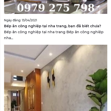
Ngày đăng: 13/04/2021
Bếp ăn công nghiệp tại nha trang, bạn đã biết chưa?
Bếp ăn công nghiệp tại nha trang Bếp ăn công nghiệp
nha...