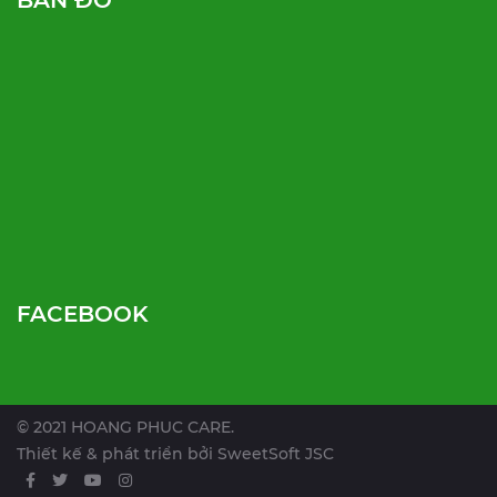
BẢN ĐỒ
FACEBOOK
© 2021 HOANG PHUC CARE.
Thiết kế & phát triển bởi
SweetSoft JSC