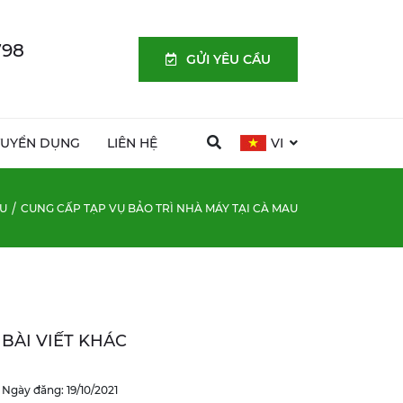
798
GỬI YÊU CẦU
TUYỂN DỤNG
LIÊN HỆ
VI
U
CUNG CẤP TẠP VỤ BẢO TRÌ NHÀ MÁY TẠI CÀ MAU
BÀI VIẾT KHÁC
Ngày đăng: 19/10/2021