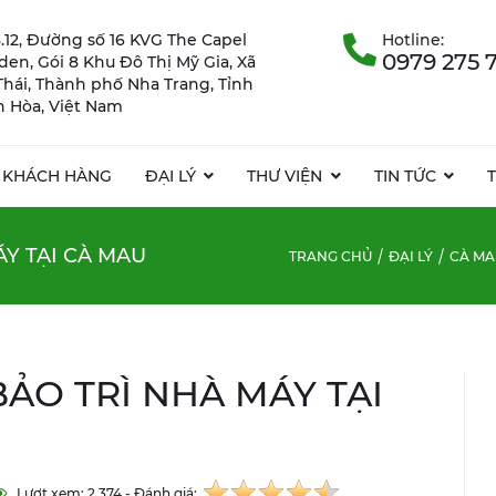
.12, Đường số 16 KVG The Capel
Hotline:
0979 275 
rden, Gói 8 Khu Đô Thị Mỹ Gia, Xã
Thái, Thành phố Nha Trang, Tỉnh
 Hòa, Việt Nam
KHÁCH HÀNG
ĐẠI LÝ
THƯ VIỆN
TIN TỨC
Y TẠI CÀ MAU
TRANG CHỦ
ĐẠI LÝ
CÀ MA
ẢO TRÌ NHÀ MÁY TẠI
Lượt xem: 2.374 - Đánh giá: