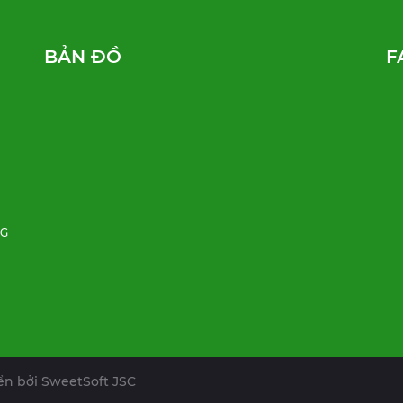
BẢN ĐỒ
F
NG
iển bởi
SweetSoft JSC