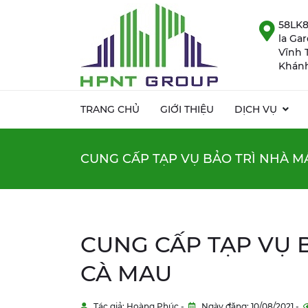
58LK8
la Ga
Vĩnh 
Khánh
TRANG CHỦ
GIỚI THIỆU
DỊCH VỤ
CUNG CẤP TẠP VỤ BẢO TRÌ NHÀ MÁ
CUNG CẤP TẠP VỤ B
CÀ MAU
Tác giả: Hoàng Phúc -
Ngày đăng: 10/08/2021 -