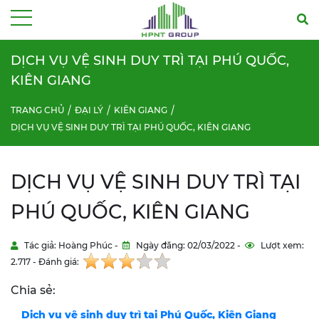
Menu
DỊCH VỤ VỆ SINH DUY TRÌ TẠI PHÚ QUỐC,
KIÊN GIANG
TRANG CHỦ
ĐẠI LÝ
KIÊN GIANG
DỊCH VỤ VỆ SINH DUY TRÌ TẠI PHÚ QUỐC, KIÊN GIANG
DỊCH VỤ VỆ SINH DUY TRÌ TẠI
PHÚ QUỐC, KIÊN GIANG
Tác giả: Hoàng Phúc -
Ngày đăng: 02/03/2022 -
Lượt xem:
2.717 - Đánh giá:
Chia sẻ:
Dịch vụ vệ sinh duy trì tại Phú Quốc, Kiên Giang